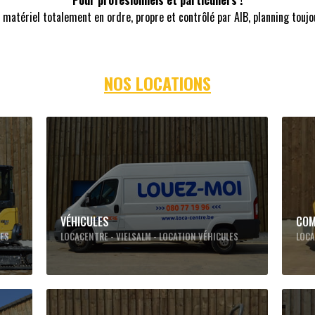
Pour profesionnels et particuliers !
 matériel totalement en ordre, propre et contrôlé par AIB, planning toujou
NOS LOCATIONS
VÉHICULES
COM
LES
LOCACENTRE - VIELSALM - LOCATION VÉHICULES
LOCA