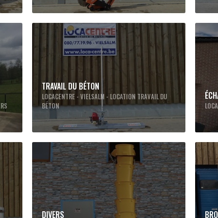
TRAVAIL DU BÉTON
ÉCH
LOCACENTRE - VIELSALM - LOCATION TRAVAIL DU
ERS
BÉTON
LOCA
DIVERS
BRO