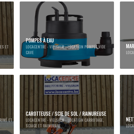
POMPES À EAU
MAR
ES ET
LOCACENTRE - VIELSALM - LOCATION POMPES VIDE
CAVE
LOCA
CAROTTEUSE / SCIE DE SOL / RAINUREUSE
NET
RIMÉ ET
LOCACENTRE - VIELSALM - LOCATION CARROTAGE,
SCIAGE ET RAINURAGE
LOCA