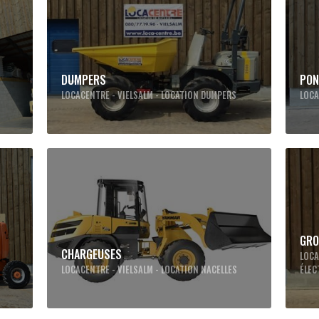
DUMPERS
PON
T
LOCACENTRE - VIELSALM - LOCATION DUMPERS
LOCA
GRO
CHARGEUSES
LOCA
LOCACENTRE - VIELSALM - LOCATION NACELLES
ÉLE