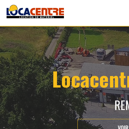
Locacentr
RE
VOIR