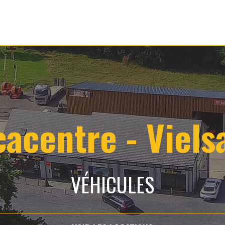
cacentre - Viels
VÉHICULES