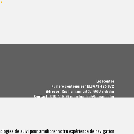
Locacentre
Numéro d'entreprise : BE0479 425 072
Adresse :
Rue Hermanmont 35, 6690 Vielsalm
Contact :
080 77 19 96 ou jardicentre@locacentre.be
olitique sur les cookies et les données personnelles :
VOIR LA POLITIQUE
Condition de location :
VOIR LES CONDITIONS
ologies de suivi pour améliorer votre expérience de navigation