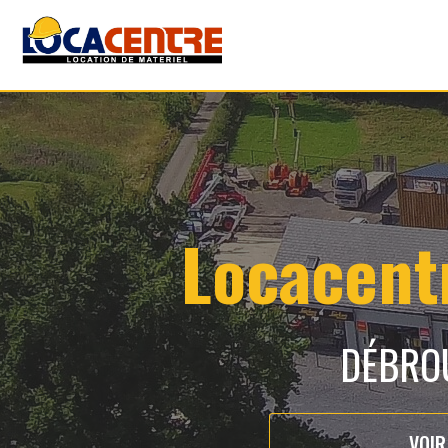
Locacentr
DÉBRO
VOIR