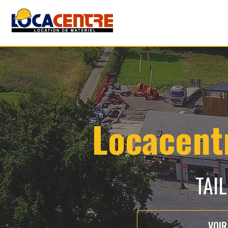
Locacentr
TAI
VOIR