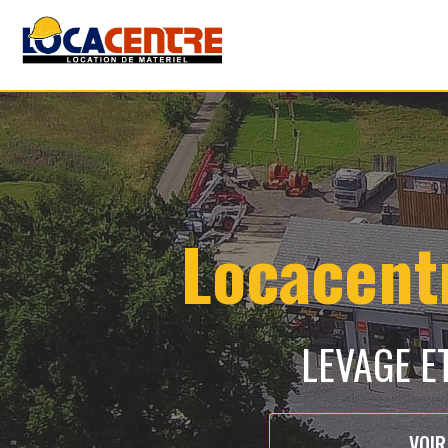
Locacentr
LEVAGE E
VOIR