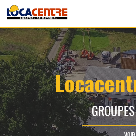
Locacentr
GROUPES
VOIR