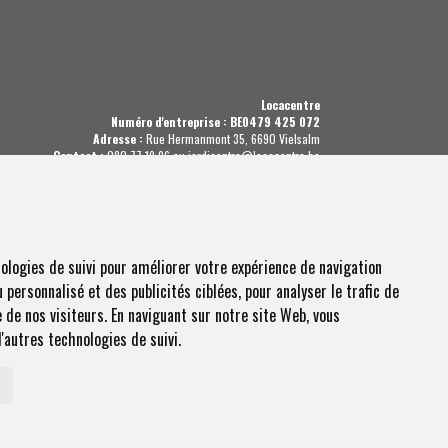
Locacentre
Numéro d'entreprise : BE0479 425 072
Adresse :
Rue Hermanmont 35, 6690 Vielsalm
Contact :
080 77 19 96 ou jardicentre@locacentre.be
r les cookies et les données personnelles :
VOIR LA POLITIQUE
Condition de location :
VOIR LES CONDITIONS
ologies de suivi pour améliorer votre expérience de navigation
 personnalisé et des publicités ciblées, pour analyser le trafic de
de nos visiteurs. En naviguant sur notre site Web, vous
'autres technologies de suivi.
centre - 2020. Tous droits réservé