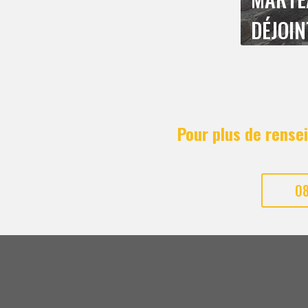
DÉJOI
Pour plus de rense
08