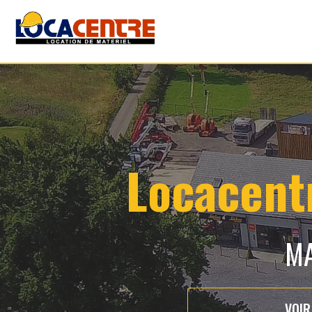
Locacentr
M
VOIR