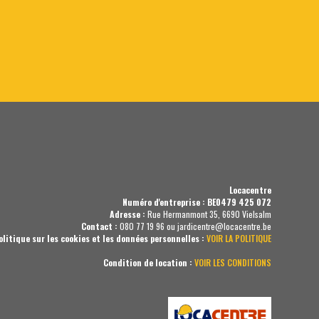
Locacentre
Numéro d'entreprise : BE0479 425 072
Adresse :
Rue Hermanmont 35, 6690 Vielsalm
Contact :
080 77 19 96 ou jardicentre@locacentre.be
olitique sur les cookies et les données personnelles :
VOIR LA POLITIQUE
Condition de location :
VOIR LES CONDITIONS