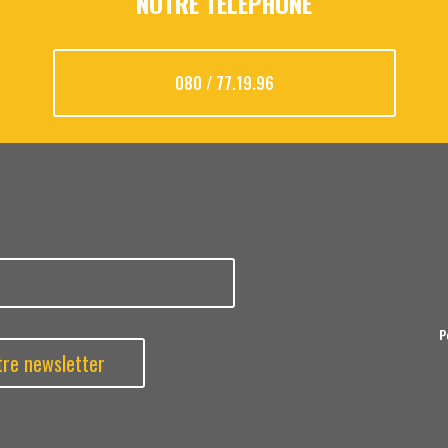
NOTRE TÉLÉPHONE
080 / 77.19.96
P